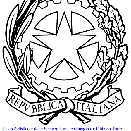
Liceo Artistico e delle Scienze Umane
Giorgio de Chirico
Torre