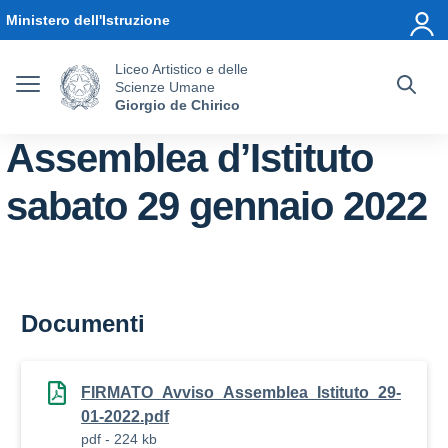
Vai ai contenuti
Vai al menu di navigazione
Vai al footer
Ministero dell'Istruzione
Liceo Artistico e delle
Scienze Umane
Giorgio de Chirico
Assemblea d’Istituto
sabato 29 gennaio 2022
Documenti
FIRMATO_Avviso_Assemblea_Istituto_29-
01-2022.pdf
pdf - 224 kb