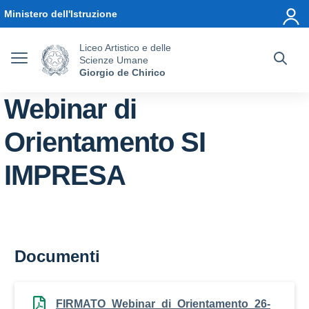
Vai ai contenuti
Vai al menu di navigazione
Vai al footer
Ministero dell'Istruzione
Liceo Artistico e delle
Scienze Umane
Giorgio de Chirico
Webinar di
Orientamento SI
IMPRESA
Documenti
FIRMATO_Webinar_di_Orientamento_26-