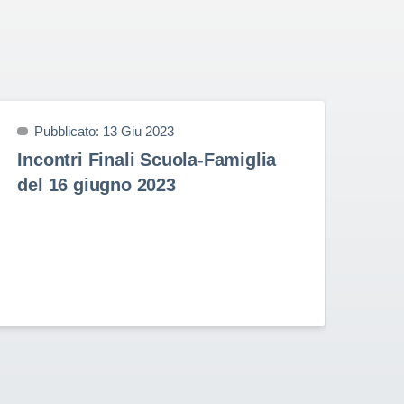
Pubblicato: 13 Giu 2023
P
Incontri Finali Scuola-Famiglia
Pr
del 16 giugno 2023
9 
Prem
nell
Stud
Rota