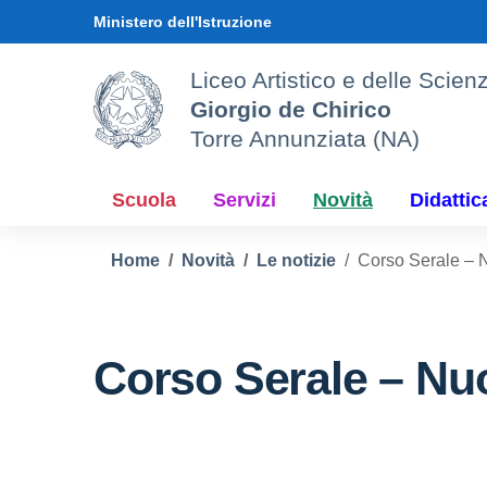
Vai ai contenuti
Vai al menu di navigazione
Vai al footer
Ministero dell'Istruzione
Liceo Artistico e delle Sci
Giorgio de Chirico
Torre Annunziata (NA)
Scuola
Servizi
Novità
Didattic
Home
Novità
Le notizie
Corso Serale – N
Corso Serale – Nuo