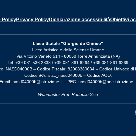
 Policy
Privacy Policy
Dichiarazione accessibilità
Obiettivi ac
Liceo Statale "Giorgio de Chirico"
Liceo Artistico e delle Scienze Umane
Via Vittorio Veneto 514 - 80058 Torre Annunziata (NA)
Tel: +39 081 536 2838 / +39 081 861 6264 / +39 081 861 6269
co: NASD04000B – Codice Fiscale: 82008380634 – Codice Univoco di 
Codice iPA: istsc_nasd04000b – Codice AOO:
Email: nasd04000b@istruzione.it – PEC: nasd04000b@pec.istruzione.i
Webmaster Prof. Raffaello Sica