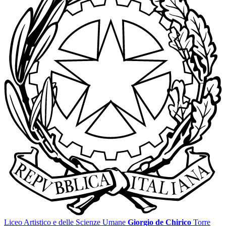
Liceo Artistico e delle Scienze Umane
Giorgio de Chirico
Torre