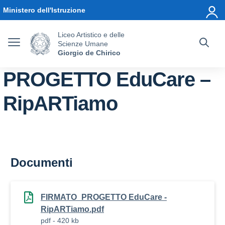
Vai ai contenuti
Vai al menu di navigazione
Vai al footer
Ministero dell'Istruzione
Liceo Artistico e delle
Scienze Umane
Giorgio de Chirico
PROGETTO EduCare –
RipARTiamo
Documenti
FIRMATO_PROGETTO EduCare -
RipARTiamo.pdf
pdf - 420 kb