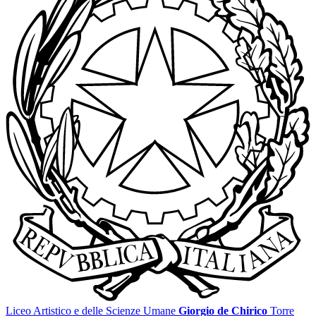
Liceo Artistico e delle Scienze Umane
Giorgio de Chirico
Torre