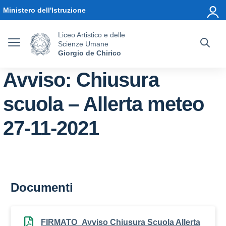
Vai ai contenuti
Vai al menu di navigazione
Vai al footer
Ministero dell'Istruzione
Liceo Artistico e delle
Scienze Umane
Giorgio de Chirico
Avviso: Chiusura
scuola – Allerta meteo
27-11-2021
Documenti
FIRMATO_Avviso Chiusura Scuola Allerta