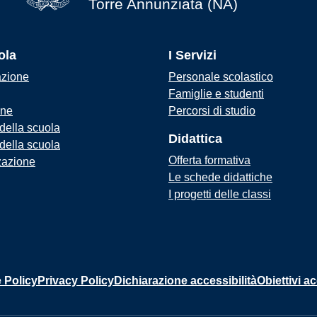
Torre Annunziata (NA)
ola
I Servizi
azione
Personale scolastico
Famiglie e studenti
one
Percorsi di studio
 della scuola
Didattica
 della scuola
Offerta formativa
zazione
Le schede didattiche
I progetti delle classi
 Policy
Privacy Policy
Dichiarazione accessibilità
Obiettivi ac