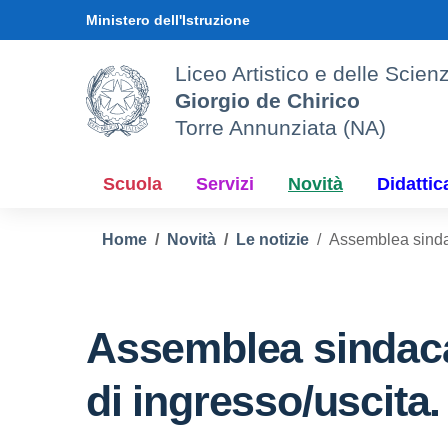
Vai ai contenuti
Vai al menu di navigazione
Vai al footer
Ministero dell'Istruzione
Liceo Artistico e delle Sci
Giorgio de Chirico
Torre Annunziata (NA)
Scuola
Servizi
Novità
Didattic
Home
Novità
Le notizie
Assemblea sindac
Assemblea sindaca
di ingresso/uscita.