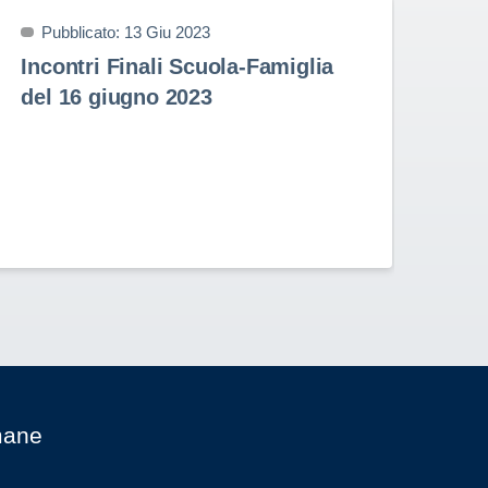
Pubblicato: 13 Giu 2023
P
Incontri Finali Scuola-Famiglia
Pr
del 16 giugno 2023
9 
Prem
nell
Stud
Rota
mane