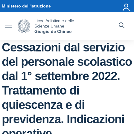
Vai ai contenuti
Vai al menu di navigazione
Vai al footer
Ministero dell'Istruzione
Liceo Artistico e delle
Scienze Umane
Giorgio de Chirico
Cessazioni dal servizio
del personale scolastico
dal 1° settembre 2022.
Trattamento di
quiescenza e di
previdenza. Indicazioni
operative