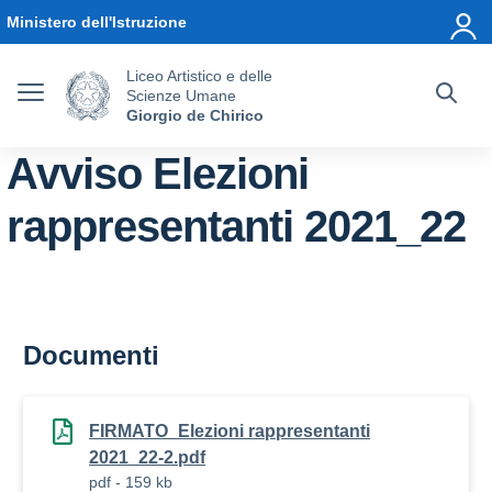
Vai ai contenuti
Vai al menu di navigazione
Vai al footer
Ministero dell'Istruzione
Liceo Artistico e delle
Scienze Umane
Giorgio de Chirico
Avviso Elezioni
rappresentanti 2021_22
Documenti
FIRMATO_Elezioni rappresentanti
2021_22-2.pdf
pdf - 159 kb