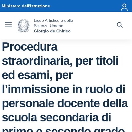
Vai ai contenuti
Vai al menu di navigazione
Vai al footer
Ministero dell'Istruzione
Liceo Artistico e delle
Scienze Umane
Giorgio de Chirico
Procedura
straordinaria, per titoli
ed esami, per
l’immissione in ruolo di
personale docente della
scuola secondaria di
primo e secondo grado