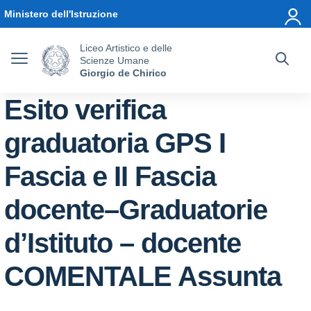
Vai ai contenuti
Vai al menu di navigazione
Vai al footer
Ministero dell'Istruzione
Liceo Artistico e delle
Scienze Umane
Giorgio de Chirico
Esito verifica
graduatoria GPS I
Fascia e II Fascia
docente–Graduatorie
d’Istituto – docente
COMENTALE Assunta