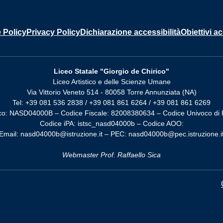
 Policy
Privacy Policy
Dichiarazione accessibilità
Obiettivi ac
Liceo Statale "Giorgio de Chirico"
Liceo Artistico e delle Scienze Umane
Via Vittorio Veneto 514 - 80058 Torre Annunziata (NA)
Tel: +39 081 536 2838 / +39 081 861 6264 / +39 081 861 6269
co: NASD04000B – Codice Fiscale: 82008380634 – Codice Univoco di 
Codice iPA: istsc_nasd04000b – Codice AOO:
Email: nasd04000b@istruzione.it – PEC: nasd04000b@pec.istruzione.i
Webmaster Prof. Raffaello Sica