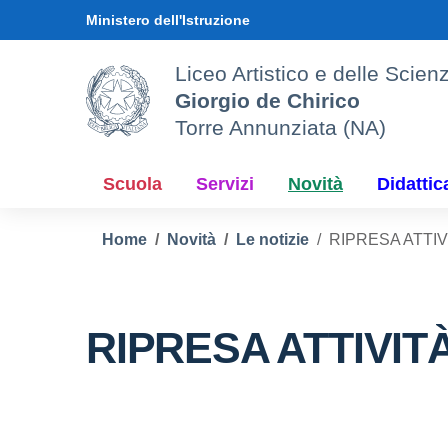
Vai ai contenuti
Vai al menu di navigazione
Vai al footer
Ministero dell'Istruzione
Liceo Artistico e delle Sci
Giorgio de Chirico
Torre Annunziata (NA)
Scuola
Servizi
Novità
Didattic
Home
Novità
Le notizie
RIPRESA ATTI
RIPRESA ATTIVI