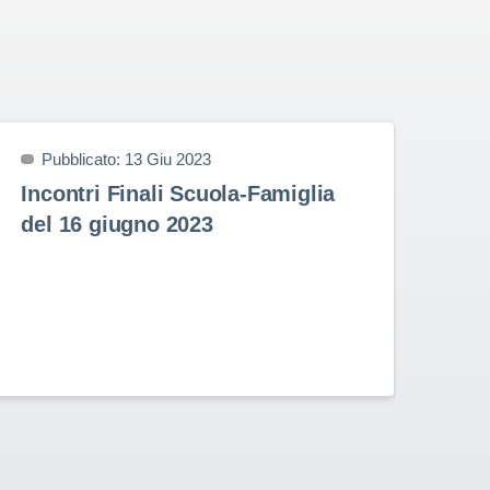
Pubblicato: 13 Giu 2023
P
Incontri Finali Scuola-Famiglia
Pr
del 16 giugno 2023
9 
Prem
nell
Stud
Rota