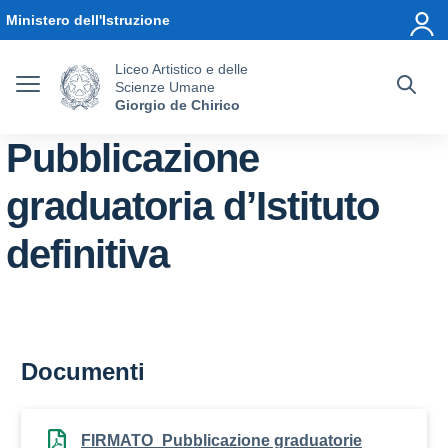
Vai ai contenuti
Vai al menu di navigazione
Vai al footer
Ministero dell'Istruzione
Liceo Artistico e delle
Scienze Umane
Giorgio de Chirico
Pubblicazione
graduatoria d’Istituto
definitiva
Documenti
FIRMATO_Pubblicazione graduatorie