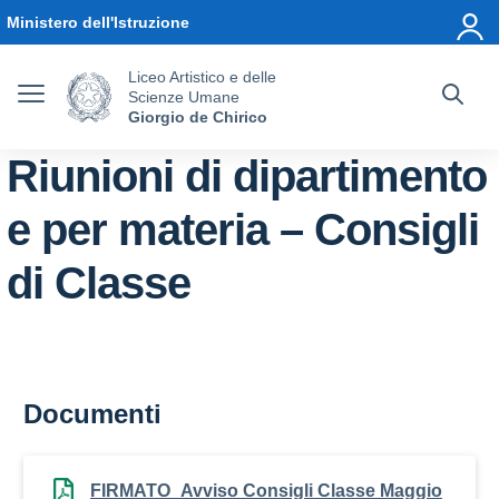
Vai ai contenuti
Vai al menu di navigazione
Vai al footer
Ministero dell'Istruzione
Liceo Artistico e delle
Scienze Umane
Giorgio de Chirico
Riunioni di dipartimento
e per materia – Consigli
di Classe
Documenti
FIRMATO_Avviso Consigli Classe Maggio