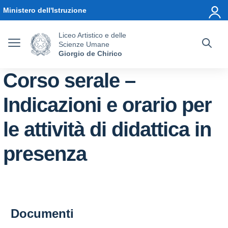
Vai ai contenuti
Vai al menu di navigazione
Vai al footer
Ministero dell'Istruzione
Liceo Artistico e delle
Scienze Umane
Giorgio de Chirico
Corso serale –
Indicazioni e orario per
le attività di didattica in
presenza
Documenti