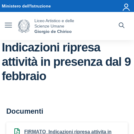
Vai ai contenuti
Vai al menu di navigazione
Vai al footer
Ministero dell'Istruzione
Liceo Artistico e delle
Scienze Umane
Giorgio de Chirico
Indicazioni ripresa
attività in presenza dal 9
febbraio
Documenti
FIRMATO_Indicazioni ripresa attivita in