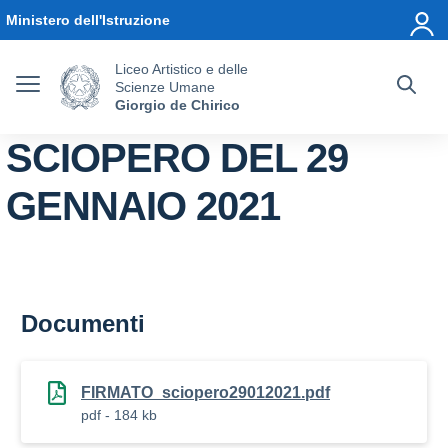
Vai ai contenuti
Vai al menu di navigazione
Vai al footer
Ministero dell'Istruzione
Liceo Artistico e delle
Scienze Umane
Giorgio de Chirico
SCIOPERO DEL 29
GENNAIO 2021
Documenti
FIRMATO_sciopero29012021.pdf
pdf - 184 kb