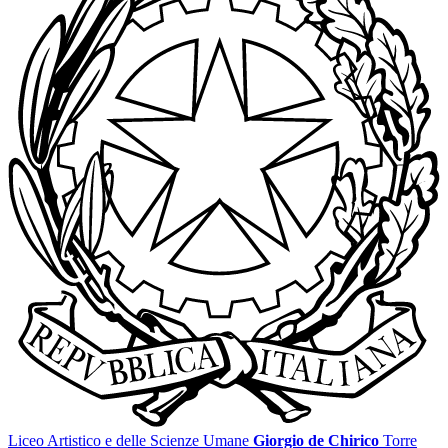
Liceo Artistico e delle Scienze Umane
Giorgio de Chirico
Torre