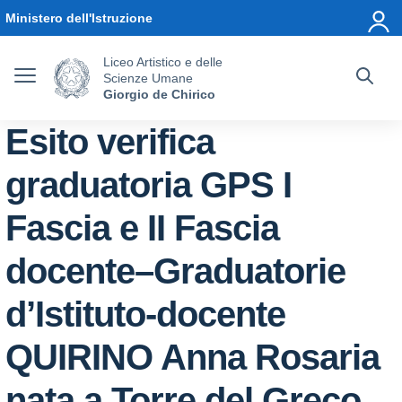
Vai ai contenuti
Vai al menu di navigazione
Vai al footer
Ministero dell'Istruzione
Liceo Artistico e delle
Scienze Umane
Giorgio de Chirico
Esito verifica
graduatoria GPS I
Fascia e II Fascia
docente–Graduatorie
d’Istituto-docente
QUIRINO Anna Rosaria
nata a Torre del Greco