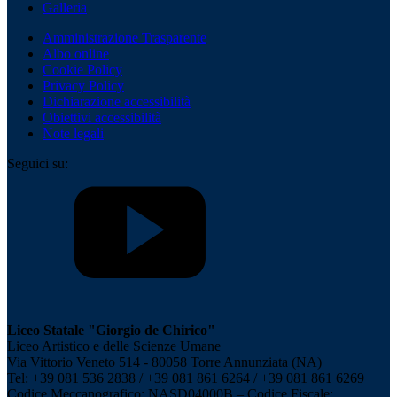
Galleria
Amministrazione Trasparente
Albo online
Cookie Policy
Privacy Policy
Dichiarazione accessibilità
Obiettivi accessibilità
Note legali
Seguici su:
Liceo Statale "Giorgio de Chirico"
Liceo Artistico e delle Scienze Umane
Via Vittorio Veneto 514 - 80058 Torre Annunziata (NA)
Tel: +39 081 536 2838 / +39 081 861 6264 / +39 081 861 6269
Codice Meccanografico: NASD04000B – Codice Fiscale: