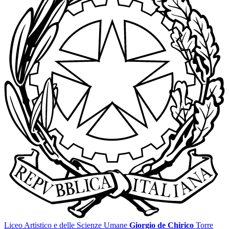
Liceo Artistico e delle Scienze Umane
Giorgio de Chirico
Torre