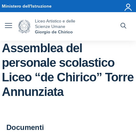
Vai ai contenuti
Vai al menu di navigazione
Vai al footer
Ministero dell'Istruzione
Liceo Artistico e delle
Scienze Umane
Giorgio de Chirico
Assemblea del
personale scolastico
Liceo “de Chirico” Torre
Annunziata
Documenti