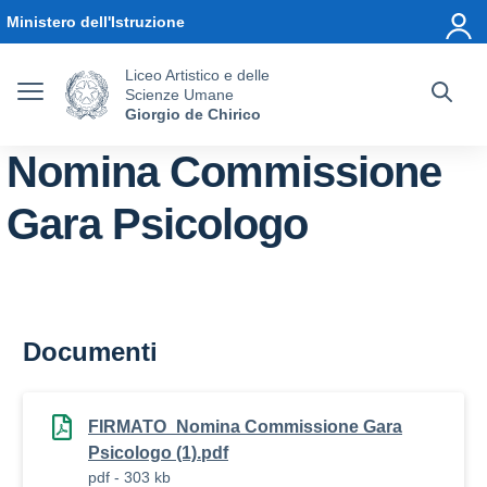
Vai ai contenuti
Vai al menu di navigazione
Vai al footer
Ministero dell'Istruzione
Liceo Artistico e delle
Scienze Umane
Giorgio de Chirico
Nomina Commissione
Gara Psicologo
Documenti
FIRMATO_Nomina Commissione Gara
Psicologo (1).pdf
pdf - 303 kb