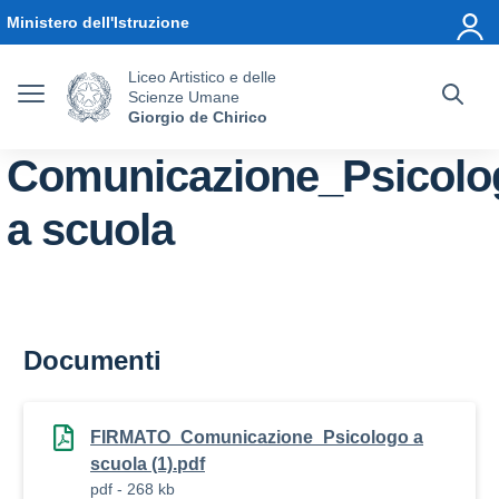
Vai ai contenuti
Vai al menu di navigazione
Vai al footer
Ministero dell'Istruzione
Liceo Artistico e delle
Scienze Umane
Giorgio de Chirico
Comunicazione_Psicolo
a scuola
Documenti
FIRMATO_Comunicazione_Psicologo a
scuola (1).pdf
pdf - 268 kb