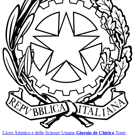
Liceo Artistico e delle Scienze Umane
Giorgio de Chirico
Torre