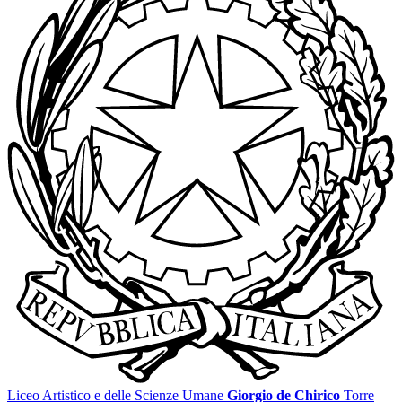
Liceo Artistico e delle Scienze Umane
Giorgio de Chirico
Torre