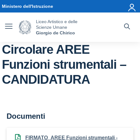
Vai ai contenuti
Vai al menu di navigazione
Vai al footer
Ministero dell'Istruzione
Liceo Artistico e delle
Scienze Umane
Giorgio de Chirico
Circolare AREE
Funzioni strumentali –
CANDIDATURA
Documenti
FIRMATO_AREE Funzioni strumentali -