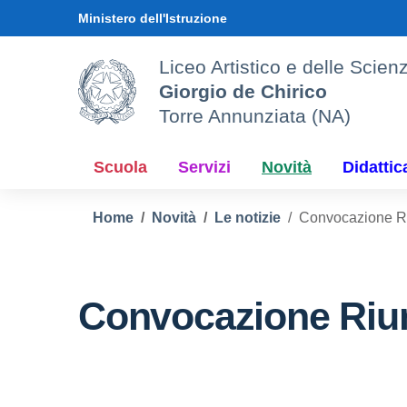
Vai ai contenuti
Vai al menu di navigazione
Vai al footer
Ministero dell'Istruzione
Liceo Artistico e delle Sci
Giorgio de Chirico
Torre Annunziata (NA)
Scuola
Servizi
Novità
Didattic
Home
Novità
Le notizie
Convocazione Riu
Convocazione Riuni