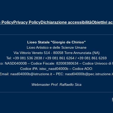
 Policy
Privacy Policy
Dichiarazione accessibilità
Obiettivi ac
Liceo Statale "Giorgio de Chirico"
Liceo Artistico e delle Scienze Umane
Via Vittorio Veneto 514 - 80058 Torre Annunziata (NA)
Tel: +39 081 536 2838 / +39 081 861 6264 / +39 081 861 6269
co: NASD04000B – Codice Fiscale: 82008380634 – Codice Univoco di 
Codice iPA: istsc_nasd04000b – Codice AOO:
Email: nasd04000b@istruzione.it – PEC: nasd04000b@pec.istruzione.i
Webmaster Prof. Raffaello Sica