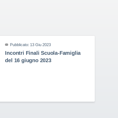
Pubblicato: 13 Giu 2023
P
Incontri Finali Scuola-Famiglia
Pr
del 16 giugno 2023
9 
Prem
nell
Stud
Rota