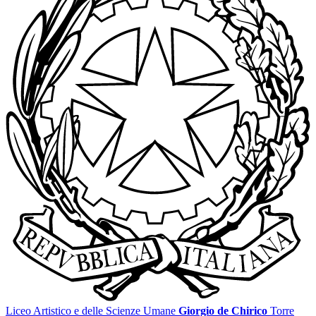
Liceo Artistico e delle Scienze Umane
Giorgio de Chirico
Torre