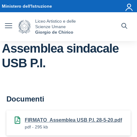
Vai ai contenuti
Vai al menu di navigazione
Vai al footer
Ministero dell'Istruzione
Liceo Artistico e delle
Scienze Umane
Giorgio de Chirico
Assemblea sindacale
USB P.I.
Documenti
FIRMATO_Assemblea USB P.I. 28-5-20.pdf
pdf - 295 kb