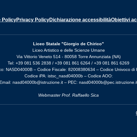
 Policy
Privacy Policy
Dichiarazione accessibilità
Obiettivi ac
Liceo Statale "Giorgio de Chirico"
Liceo Artistico e delle Scienze Umane
Via Vittorio Veneto 514 - 80058 Torre Annunziata (NA)
Tel: +39 081 536 2838 / +39 081 861 6264 / +39 081 861 6269
co: NASD04000B – Codice Fiscale: 82008380634 – Codice Univoco di 
Codice iPA: istsc_nasd04000b – Codice AOO:
Email: nasd04000b@istruzione.it – PEC: nasd04000b@pec.istruzione.i
Webmaster Prof. Raffaello Sica