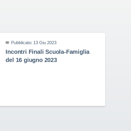
Pubblicato: 13 Giu 2023
P
Incontri Finali Scuola-Famiglia
Pr
del 16 giugno 2023
9 
Prem
nell
Stud
Rota