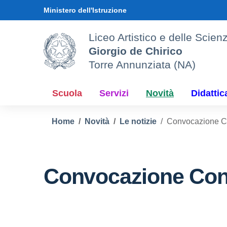
Vai ai contenuti
Vai al menu di navigazione
Vai al footer
Ministero dell'Istruzione
Liceo Artistico e delle Sci
Giorgio de Chirico
Torre Annunziata (NA)
Scuola
Servizi
Novità
Didattic
Home
Novità
Le notizie
Convocazione Co
Convocazione Cons