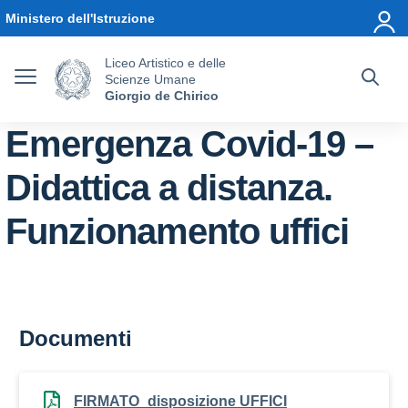
Vai ai contenuti
Vai al menu di navigazione
Vai al footer
Ministero dell'Istruzione
Liceo Artistico e delle
Scienze Umane
Giorgio de Chirico
Emergenza Covid-19 –
Didattica a distanza.
Funzionamento uffici
Documenti
FIRMATO_disposizione UFFICI