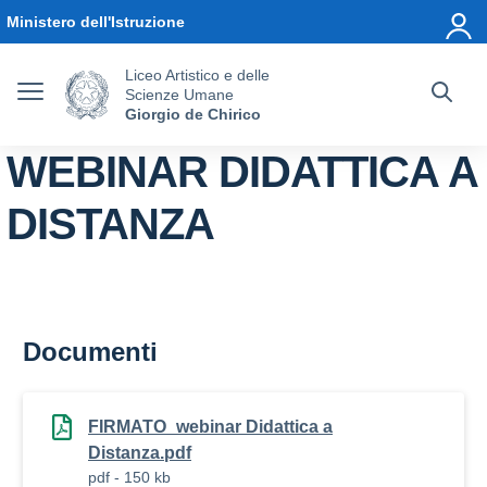
Vai ai contenuti
Vai al menu di navigazione
Vai al footer
Ministero dell'Istruzione
Liceo Artistico e delle
Scienze Umane
Giorgio de Chirico
WEBINAR DIDATTICA A
DISTANZA
Documenti
FIRMATO_webinar Didattica a
Distanza.pdf
pdf - 150 kb