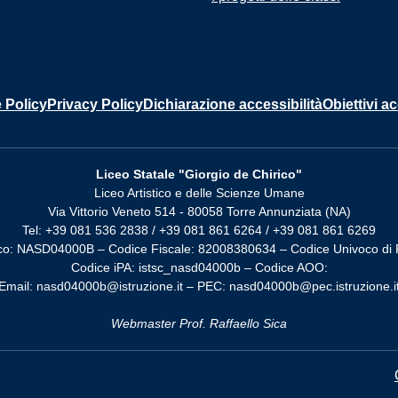
 Policy
Privacy Policy
Dichiarazione accessibilità
Obiettivi ac
Liceo Statale "Giorgio de Chirico"
Liceo Artistico e delle Scienze Umane
Via Vittorio Veneto 514 - 80058 Torre Annunziata (NA)
Tel: +39 081 536 2838 / +39 081 861 6264 / +39 081 861 6269
co: NASD04000B – Codice Fiscale: 82008380634 – Codice Univoco di 
Codice iPA: istsc_nasd04000b – Codice AOO:
Email: nasd04000b@istruzione.it – PEC: nasd04000b@pec.istruzione.i
Webmaster Prof. Raffaello Sica