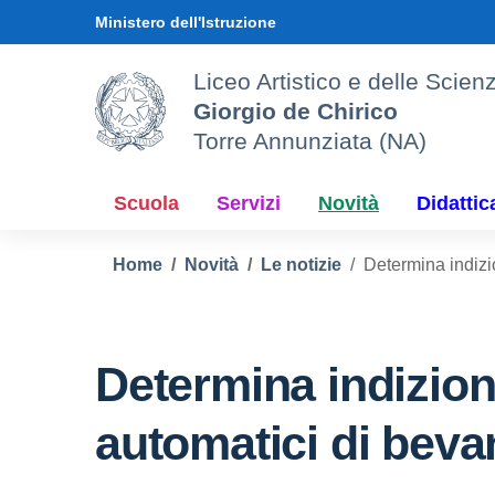
Vai ai contenuti
Vai al menu di navigazione
Vai al footer
Ministero dell'Istruzione
Liceo Artistico e delle Sci
Giorgio de Chirico
Torre Annunziata (NA)
Scuola
Servizi
Novità
Didattic
Home
Novità
Le notizie
Determina indizi
Determina indizione
automatici di bev