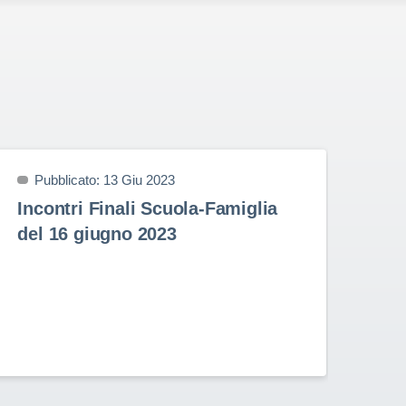
Pubblicato: 13 Giu 2023
P
Incontri Finali Scuola-Famiglia
Pr
del 16 giugno 2023
9 
Prem
nell
Stud
Rota