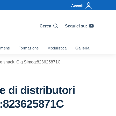
Accedi
Cerca
Seguici su:
menti
Formazione
Modulistica
Galleria
nde e snack. Cig Simog:823625871C
 di distributori
g:823625871C