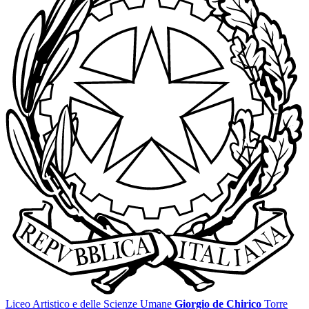
Liceo Artistico e delle Scienze Umane
Giorgio de Chirico
Torre