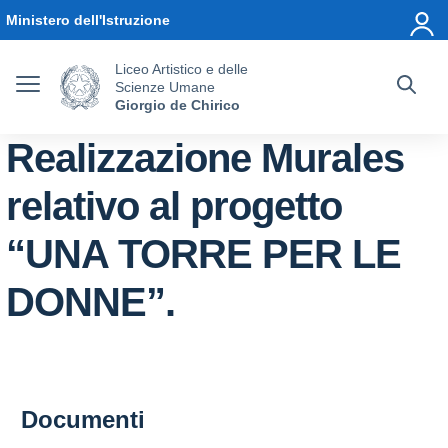
Vai ai contenuti
Vai al menu di navigazione
Vai al footer
Ministero dell'Istruzione
Liceo Artistico e delle
Scienze Umane
Giorgio de Chirico
Realizzazione Murales
relativo al progetto
“UNA TORRE PER LE
DONNE”.
Documenti