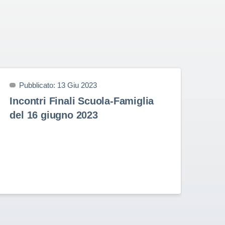
Pubblicato: 13 Giu 2023
P
Incontri Finali Scuola-Famiglia
Pr
del 16 giugno 2023
9 
Prem
nell
Stud
Rota