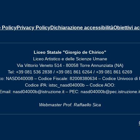
 Policy
Privacy Policy
Dichiarazione accessibilità
Obiettivi ac
Liceo Statale "Giorgio de Chirico"
Liceo Artistico e delle Scienze Umane
Via Vittorio Veneto 514 - 80058 Torre Annunziata (NA)
Tel: +39 081 536 2838 / +39 081 861 6264 / +39 081 861 6269
co: NASD04000B – Codice Fiscale: 82008380634 – Codice Univoco di 
Codice iPA: istsc_nasd04000b – Codice AOO:
Email: nasd04000b@istruzione.it – PEC: nasd04000b@pec.istruzione.i
Webmaster Prof. Raffaello Sica