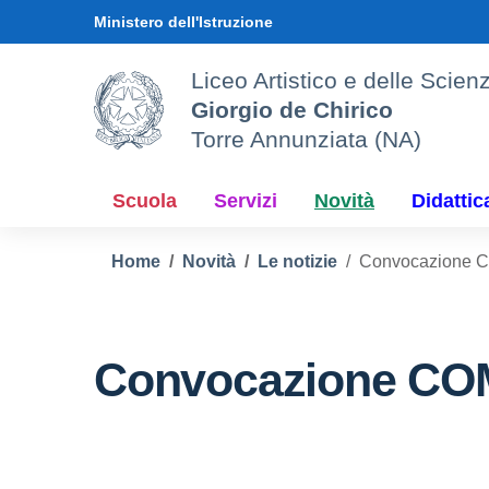
Vai ai contenuti
Vai al menu di navigazione
Vai al footer
Ministero dell'Istruzione
Liceo Artistico e delle Sci
Giorgio de Chirico
Torre Annunziata (NA)
Scuola
Servizi
Novità
Didattic
Home
Novità
Le notizie
Convocazione 
Convocazione CO