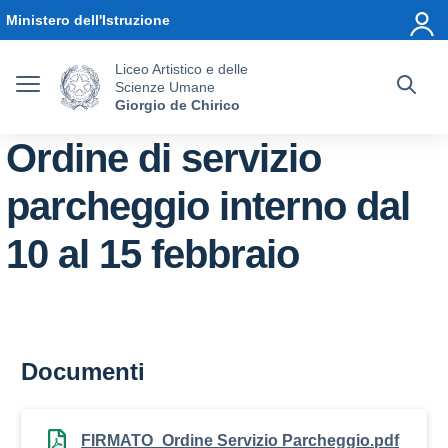
Vai ai contenuti
Vai al menu di navigazione
Vai al footer
Ministero dell'Istruzione
Liceo Artistico e delle
Scienze Umane
Giorgio de Chirico
Ordine di servizio
parcheggio interno dal
10 al 15 febbraio
Documenti
FIRMATO_Ordine Servizio Parcheggio.pdf