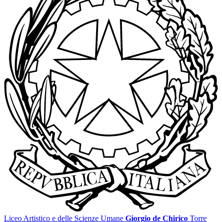
Liceo Artistico e delle Scienze Umane
Giorgio de Chirico
Torre