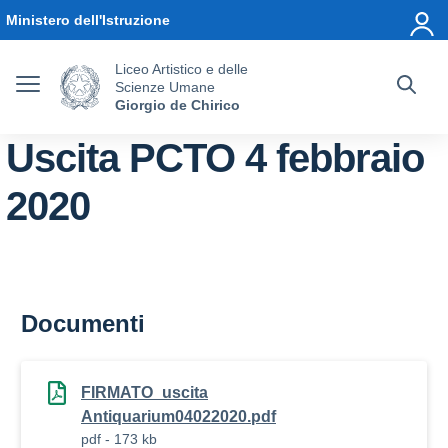
Vai ai contenuti
Vai al menu di navigazione
Vai al footer
Ministero dell'Istruzione
Liceo Artistico e delle
Scienze Umane
Giorgio de Chirico
Uscita PCTO 4 febbraio
2020
Documenti
FIRMATO_uscita
Antiquarium04022020.pdf
pdf - 173 kb