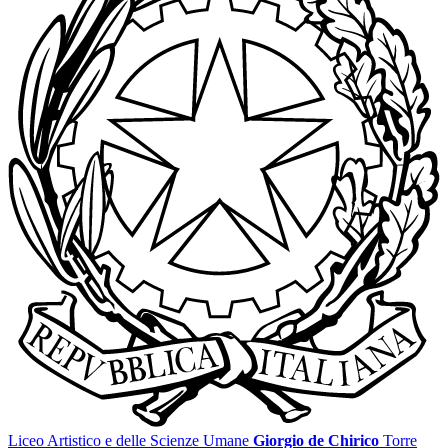
Liceo Artistico e delle Scienze Umane
Giorgio de Chirico
Torre