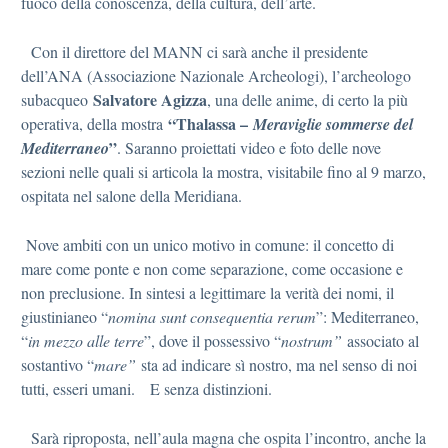
fuoco della conoscenza, della cultura, dell’arte.
Con il direttore del MANN ci sarà anche il presidente
dell’ANA (Associazione Nazionale Archeologi), l’archeologo
Salvatore Agizza
subacqueo
, una delle anime, di certo la più
“Thalassa –
operativa, della mostra
Meraviglie sommerse del
”
Mediterraneo
. Saranno proiettati video e foto delle nove
sezioni nelle quali si articola la mostra, visitabile fino al 9 marzo,
ospitata nel salone della Meridiana.
Nove ambiti con un unico motivo in comune: il concetto di
mare come ponte e non come separazione, come occasione e
non preclusione. In sintesi a legittimare la verità dei nomi, il
giustinianeo “
nomina sunt consequentia rerum
”: Mediterraneo,
“
in mezzo alle terre
”, dove il possessivo “
nostrum”
associato al
sostantivo “
mare”
sta ad indicare sì nostro, ma nel senso di noi
tutti, esseri umani. E senza distinzioni.
Sarà riproposta, nell’aula magna che ospita l’incontro, anche la