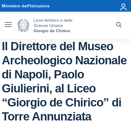
Vai ai contenuti
Vai al menu di navigazione
Vai al footer
Ministero dell'Istruzione
Liceo Artistico e delle
Scienze Umane
Giorgio de Chirico
Il Direttore del Museo
Archeologico Nazionale
di Napoli, Paolo
Giulierini, al Liceo
“Giorgio de Chirico” di
Torre Annunziata