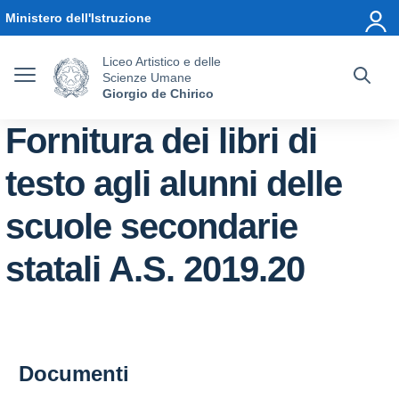
Vai ai contenuti
Vai al menu di navigazione
Vai al footer
Ministero dell'Istruzione
Liceo Artistico e delle
Scienze Umane
Giorgio de Chirico
Fornitura dei libri di
testo agli alunni delle
scuole secondarie
statali A.S. 2019.20
Documenti