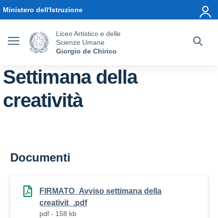
Vai ai contenuti
Vai al menu di navigazione
Vai al footer
Ministero dell'Istruzione
Liceo Artistico e delle
Scienze Umane
Giorgio de Chirico
Settimana della
creatività
Documenti
FIRMATO_Avviso settimana della
creativit_.pdf
pdf - 158 kb