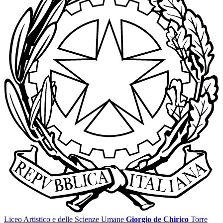
Liceo Artistico e delle Scienze Umane
Giorgio de Chirico
Torre