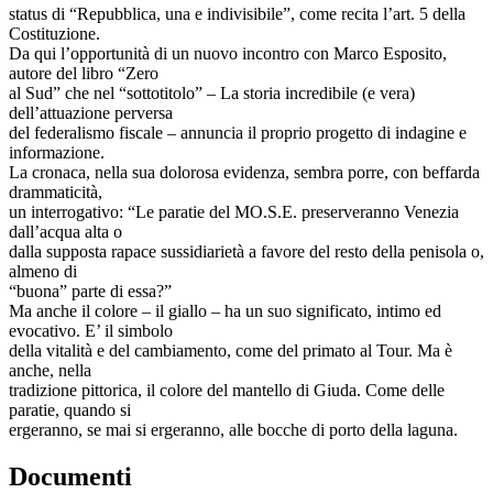
status di “Repubblica, una e indivisibile”, come recita l’art. 5 della
Costituzione.
Da qui l’opportunità di un nuovo incontro con Marco Esposito,
autore del libro “Zero
al Sud” che nel “sottotitolo” – La storia incredibile (e vera)
dell’attuazione perversa
del federalismo fiscale – annuncia il proprio progetto di indagine e
informazione.
La cronaca, nella sua dolorosa evidenza, sembra porre, con beffarda
drammaticità,
un interrogativo: “Le paratie del MO.S.E. preserveranno Venezia
dall’acqua alta o
dalla supposta rapace sussidiarietà a favore del resto della penisola o,
almeno di
“buona” parte di essa?”
Ma anche il colore – il giallo – ha un suo significato, intimo ed
evocativo. E’ il simbolo
della vitalità e del cambiamento, come del primato al Tour. Ma è
anche, nella
tradizione pittorica, il colore del mantello di Giuda. Come delle
paratie, quando si
ergeranno, se mai si ergeranno, alle bocche di porto della laguna.
Documenti