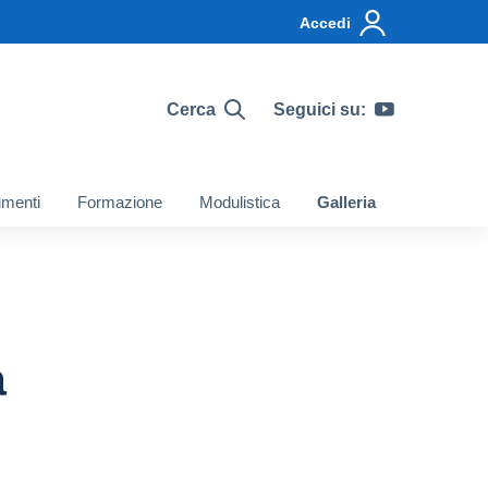
Accedi
Cerca
Seguici su:
menti
Formazione
Modulistica
Galleria
a