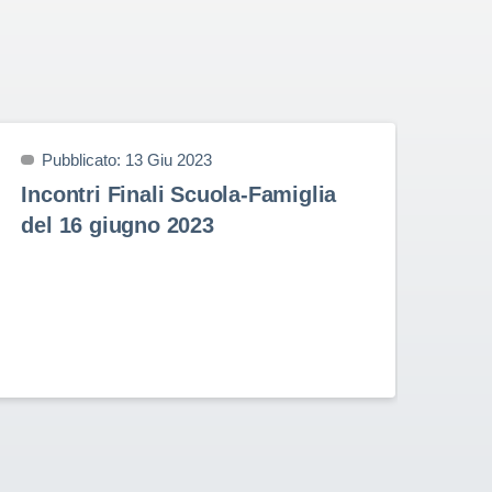
Pubblicato: 13 Giu 2023
P
Incontri Finali Scuola-Famiglia
Pr
del 16 giugno 2023
9 
Prem
nell
Stud
Rota