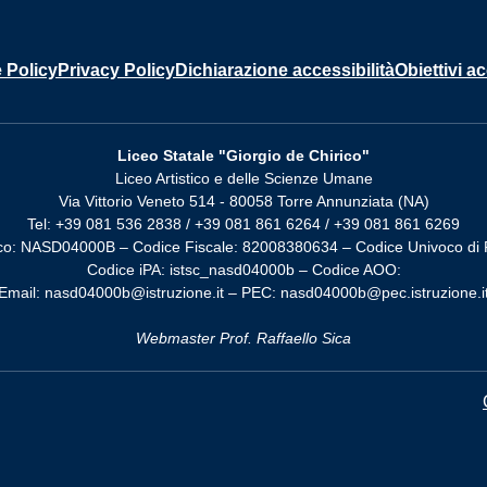
 Policy
Privacy Policy
Dichiarazione accessibilità
Obiettivi ac
Liceo Statale "Giorgio de Chirico"
Liceo Artistico e delle Scienze Umane
Via Vittorio Veneto 514 - 80058 Torre Annunziata (NA)
Tel: +39 081 536 2838 / +39 081 861 6264 / +39 081 861 6269
co: NASD04000B – Codice Fiscale: 82008380634 – Codice Univoco di 
Codice iPA: istsc_nasd04000b – Codice AOO:
Email: nasd04000b@istruzione.it – PEC: nasd04000b@pec.istruzione.i
Webmaster Prof. Raffaello Sica