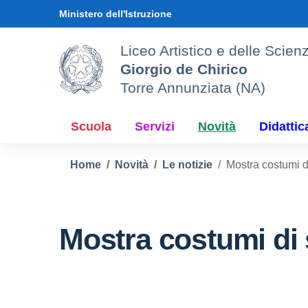
Vai ai contenuti
Vai al menu di navigazione
Vai al footer
Ministero dell'Istruzione
Liceo Artistico e delle Sci
Giorgio de Chirico
Torre Annunziata (NA)
Scuola
Servizi
Novità
Didattic
Home
Novità
Le notizie
Mostra costumi d
Mostra costumi di