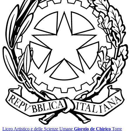
Liceo Artistico e delle Scienze Umane
Giorgio de Chirico
Torre