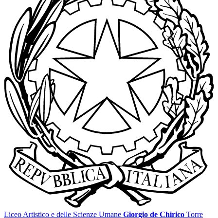
Liceo Artistico e delle Scienze Umane
Giorgio de Chirico
Torre