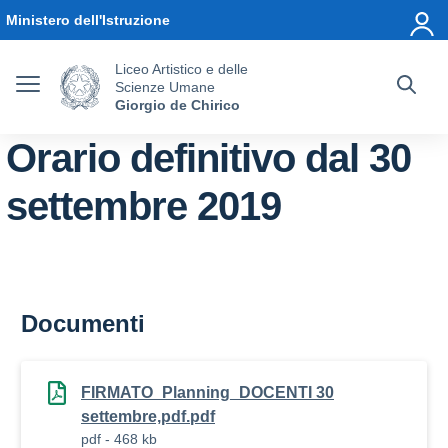
Vai ai contenuti
Vai al menu di navigazione
Vai al footer
Ministero dell'Istruzione
Liceo Artistico e delle
Scienze Umane
Giorgio de Chirico
Orario definitivo dal 30
settembre 2019
Documenti
FIRMATO_Planning_DOCENTI 30
settembre,pdf.pdf
pdf - 468 kb